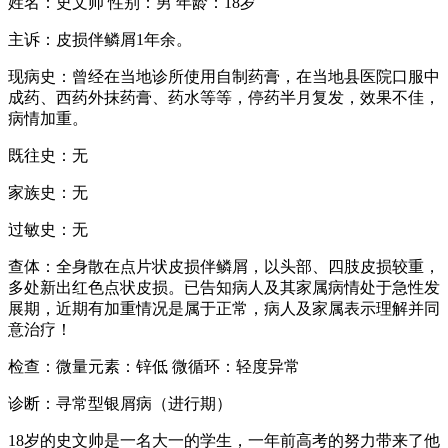
姓名：史文帅 性别：男 年龄：18岁
主诉：皮损伴鳞屑1年余。
现病史：曾经在当地诊所使用自制药膏，在当地县医院口服中
成药、西药外抹药膏、药水等等，停药半月复发，效果不佳，
病情加重。
既往史：无
家族史：无
过敏史：无
查体：全身散在点片状皮损伴鳞屑，以头部、四肢皮损较重，
多处新出红色点状皮损。已告知病人及其家属病情处于急性发
展期，近期有加重情况是属于正常，病人及家属表示理解并同
意治疗！
检查：微量元素：锌低 微循环：轻度异常
诊断：寻常型银屑病（进行期）
18岁的史文帅是一名大一的学生，一年前高考的努力带来了他