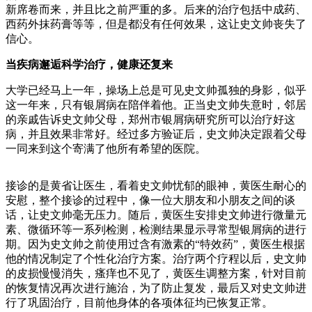
新席卷而来，并且比之前严重的多。后来的治疗包括中成药、
西药外抹药膏等等，但是都没有任何效果，这让史文帅丧失了
信心。
当疾病邂逅科学治疗，健康还复来
大学已经马上一年，操场上总是可见史文帅孤独的身影，似乎
这一年来，只有银屑病在陪伴着他。正当史文帅失意时，邻居
的亲戚告诉史文帅父母，郑州市银屑病研究所可以治疗好这
病，并且效果非常好。经过多方验证后，史文帅决定跟着父母
一同来到这个寄满了他所有希望的医院。
接诊的是黄省让医生，看着史文帅忧郁的眼神，黄医生耐心的
安慰，整个接诊的过程中，像一位大朋友和小朋友之间的谈
话，让史文帅毫无压力。随后，黄医生安排史文帅进行微量元
素、微循环等一系列检测，检测结果显示寻常型银屑病的进行
期。因为史文帅之前使用过含有激素的“特效药”，黄医生根据
他的情况制定了个性化治疗方案。治疗两个疗程以后，史文帅
的皮损慢慢消失，瘙痒也不见了，黄医生调整方案，针对目前
的恢复情况再次进行施治，为了防止复发，最后又对史文帅进
行了巩固治疗，目前他身体的各项体征均已恢复正常。