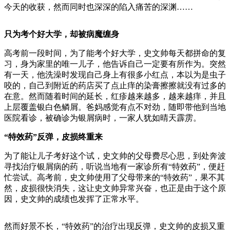
今天的收获，然而同时也深深的陷入痛苦的深渊……
只为考个好大学，却被病魔缠身
高考前一段时间，为了能考个好大学，史文帅每天都拼命的复
习，身为家里的唯一儿子，他告诉自己一定要有所作为。突然
有一天，他洗澡时发现自己身上有很多小红点，本以为是虫子
咬的，自己到附近的药店买了点止痒的染膏擦擦就没有过多的
在意。然而随着时间的延长，红疹越来越多，越来越痒，并且
上层覆盖银白色鳞屑。爸妈感觉有点不对劲，随即带他到当地
医院看诊，被确诊为银屑病时，一家人犹如晴天霹雳。
“特效药”反弹，皮损终重来
为了能让儿子考好这个试，史文帅的父母费尽心思，到处奔波
寻找治疗银屑病的药，听说当地有一家诊所有“特效药”，便赶
忙尝试。高考前，史文帅使用了父母带来的“特效药”，果不其
然，皮损很快消失，这让史文帅异常兴奋，也正是由于这个原
因，史文帅的成绩也发挥了正常水平。
然而好景不长，“特效药”的治疗出现反弹，史文帅的皮损又重