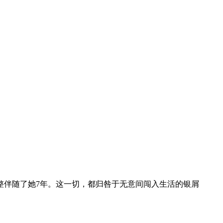
整伴随了她7年。这一切，都归咎于无意间闯入生活的银屑