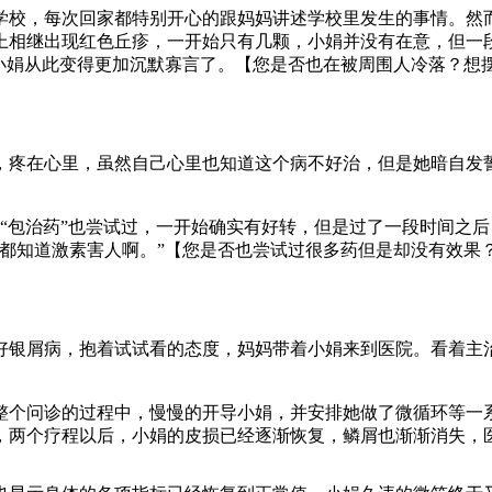
学校，每次回家都特别开心的跟妈妈讲述学校里发生的事情。然
上相继出现红色丘疹，一开始只有几颗，小娟并没有在意，但一
，小娟从此变得更加沉默寡言了。【您是否也在被周围人冷落？想
，疼在心里，虽然自己心里也知道这个病不好治，但是她暗自发
“包治药”也尝试过，一开始确实有好转，但是过了一段时间之
谁都知道激素害人啊。”【您是否也尝试过很多药但是却没有效果
好银屑病，抱着试试看的态度，妈妈带着小娟来到医院。看着主
整个问诊的过程中，慢慢的开导小娟，并安排她做了微循环等一
，两个疗程以后，小娟的皮损已经逐渐恢复，鳞屑也渐渐消失，