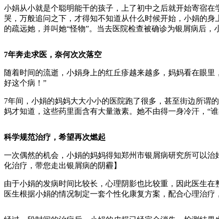
小娟从小就是个聪明能干的孩子，上了初中之后就开始寄宿在
哭，万般追问之下，才得知不知道从什么时候开始，小娟的身
的疏远她，并叫她“怪物”。当去医院检查被确诊为银屑病后
7年奔走求医，奈何次次落空
随着时间的流逝，小娟身上的红丘疹越来越多，妈妈看在眼里
好这个病！”
7年间，小娟的妈妈大大小小的医院跑了很多，甚至街边所谓的
妈才知道，这些药里面含有大量激素。她不由得一身冷汗，“
科学规范治疗，希望再次燃起
一次偶然的机会，小娟的妈妈得知郑州市银屑病研究所可以治
化治疗，带您走出银屑病的阴霾】
由于小娟的发病时间比较长，心理阴影也比较重，因此医生在
医生根据小娟的情况制定一套个性化康复方案，配合心理治疗